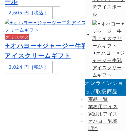
ール
チアイスボー
2,505 円［税込］
ル
クリスマス
✦オハヨー✦ジャージー牛乳
✦オハヨー✦ジ
アイスクリームギフト
ャージー牛乳
3,024 円［税込］
アイスクリー
ムギフト
オンラインショ
ップ取扱商品
商品一覧
業務用アイス
家庭用アイス
オハヨー乳業
明治